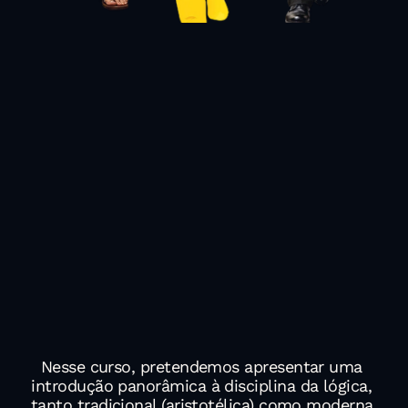
ARISTÓTELES
Século IV a.C
Ele fundou a disciplina da 
lógica tal como seria ensinada 
por dois milênios em toda a 
área de influência helênica.
GOTTLOB FREGE
Século XIX
Ele operou uma verdadeira 
revolução científica, fundando 
a lógica moderna.
Nesse curso, pretendemos apresentar uma 
introdução panorâmica à disciplina da lógica, 
tanto tradicional (aristotélica) como moderna.