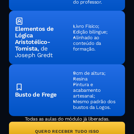
do professor.
Livro Físico;
Elementos de 
Edição bilíngue;
Lógica 
Alinhado ao 
Aristotélico-
conteúdo da 
Tomista, 
de 
formação.
Joseph Gredt
9cm de altura;
Resina
Pintura e 
acabamento 
Busto de Frege
artesanal;
Mesmo padrão dos 
bustos da Logos.
Todas as aulas do módulo já liberadas.
QUERO RECEBER TUDO ISSO