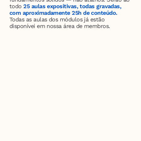
todo 
25 aulas expositivas, todas gravadas, 
com aproximadamente 25h de conteúdo.
Todas as aulas dos módulos já estão 
disponívei em nossa área de membros.
MÓDULO 1
Introdução à lógica
Apresenta os fundamentos da lógica 
tradicional: sua necessidade, natureza, 
objeto e divisões. O módulo também 
oferece um panorama histórico que situa 
a lógica como base do pensamento 
filosófico.
MÓDULO 2
Lógica tradicional
Examina o desenvolvimento da lógica de 
Aristóteles à escolástica tardia, passando 